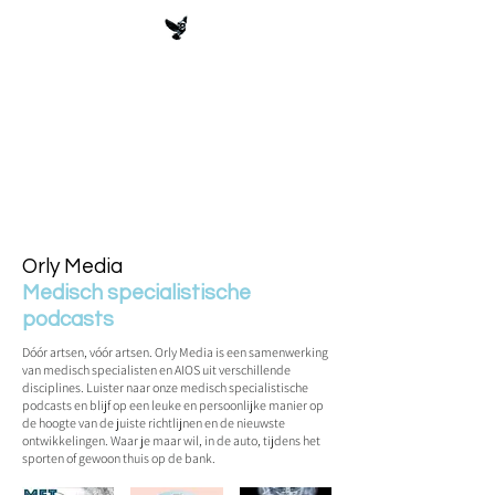
Orly Media
Medisch specialistische
podcasts
Dóór artsen, vóór artsen. Orly Media is een samenwerking
van medisch specialisten en AIOS uit verschillende
disciplines.
Luister naar onze medisch specialistische
podcasts en blijf op een leuke en persoonlijke manier op
de hoogte van de juiste richtlijnen en de nieuwste
ontwikkelingen. Waar je maar wil, in de auto, tijdens het
sporten of gewoon thuis op de bank.