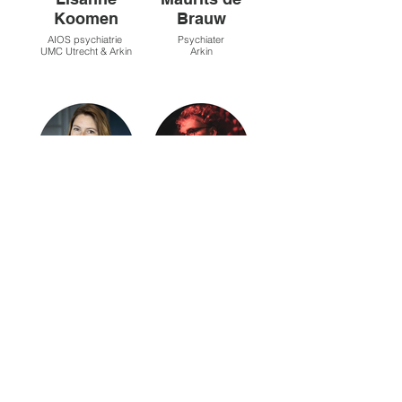
Koomen
Brauw
AIOS psychiatrie
Psychiater
UMC Utrecht & Arkin
Arkin
Angela
David
Carlier
Brouwer
Psychiater
AIOS psychiatrie
Pro Persona
Amsterdam UMC