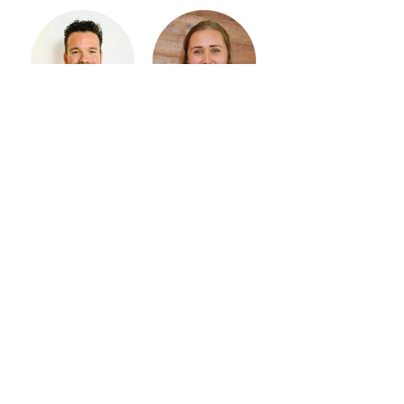
Luc
Babette
Laumen
Verkouteren
AIOS
AIOS
dermatologie
dermatologie
Maastricht
Maastricht
UMC+
UMC+
Bibi van
Anne-Rose